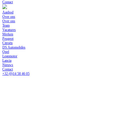
Contact
Aanbod
Over ons
Over ons
Team
Vacatures
Merken
Peugeot
Citroën
DS Automobiles
Opel
Leapmotor
Lancia
Nieuws
Contact
+32 (0)14 58 46 05