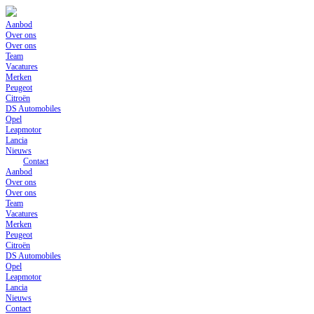
Skip
to
Aanbod
content
Over ons
Over ons
Team
Vacatures
Merken
Peugeot
Citroën
DS Automobiles
Opel
Leapmotor
Lancia
Nieuws
Contact
Aanbod
Over ons
Over ons
Team
Vacatures
Merken
Peugeot
Citroën
DS Automobiles
Opel
Leapmotor
Lancia
Nieuws
Contact