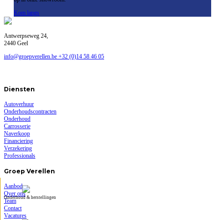
Kom langs
Antwerpseweg 24,
2440 Geel
info@groepverellen.be
+32 (0)14 58 46 05
Diensten
Autoverhuur
Onderhoudscontracten
Onderhoud
Carrosserie
Naverkoop
Financiering
Verzekering
Professionals
Groep Verellen
Aanbod
Over ons
Onderhoud & herstellingen
Team
Contact
Vacatures