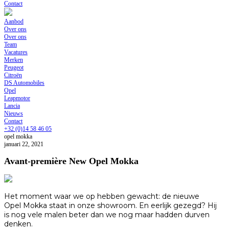
Contact
Aanbod
Over ons
Over ons
Team
Vacatures
Merken
Peugeot
Citroën
DS Automobiles
Opel
Leapmotor
Lancia
Nieuws
Contact
+32 (0)14 58 46 05
opel mokka
januari 22, 2021
Avant-première New Opel Mokka
Het moment waar we op hebben gewacht: de nieuwe
Opel Mokka staat in onze showroom. En eerlijk gezegd? Hij
is nog vele malen beter dan we nog maar hadden durven
denken.