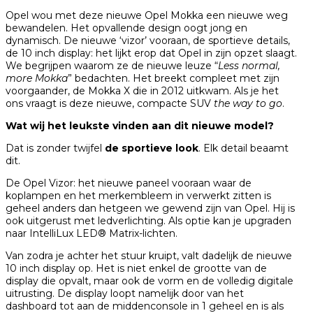
Opel wou met deze nieuwe Opel Mokka een nieuwe weg
bewandelen. Het opvallende design oogt jong en
dynamisch. De nieuwe ‘vizor’ vooraan, de sportieve details,
de 10 inch display: het lijkt erop dat Opel in zijn opzet slaagt.
We begrijpen waarom ze de nieuwe leuze “
Less normal,
more Mokka
” bedachten. Het breekt compleet met zijn
voorgaander, de Mokka X die in 2012 uitkwam. Als je het
ons vraagt is deze nieuwe, compacte SUV
the way to go
.
Wat wij het leukste vinden aan dit nieuwe model?
Dat is zonder twijfel
de sportieve look
. Elk detail beaamt
dit.
De Opel Vizor: het nieuwe paneel vooraan waar de
koplampen en het merkembleem in verwerkt zitten is
geheel anders dan hetgeen we gewend zijn van Opel. Hij is
ook uitgerust met ledverlichting. Als optie kan je upgraden
naar IntelliLux LED® Matrix-lichten.
Van zodra je achter het stuur kruipt, valt dadelijk de nieuwe
10 inch display op. Het is niet enkel de grootte van de
display die opvalt, maar ook de vorm en de volledig digitale
uitrusting. De display loopt namelijk door van het
dashboard tot aan de middenconsole in 1 geheel en is als