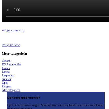
Volgend bericht
Vorig bericht
Meer categorieën
Citroën
DS Automobiles
Events
Lancia
Leapmotor
Nieuws
Opel
Peugeot
Alle categorieën
Genoeg gedroomd?
Tijd voor een nieuwe wagen! Snuif de geur van verse banden en een nieuw interieur
op in onze showroom.