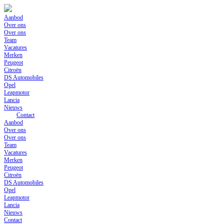
Skip
to
Aanbod
content
Over ons
Over ons
Team
Vacatures
Merken
Peugeot
Citroën
DS Automobiles
Opel
Leapmotor
Lancia
Nieuws
Contact
Aanbod
Over ons
Over ons
Team
Vacatures
Merken
Peugeot
Citroën
DS Automobiles
Opel
Leapmotor
Lancia
Nieuws
Contact