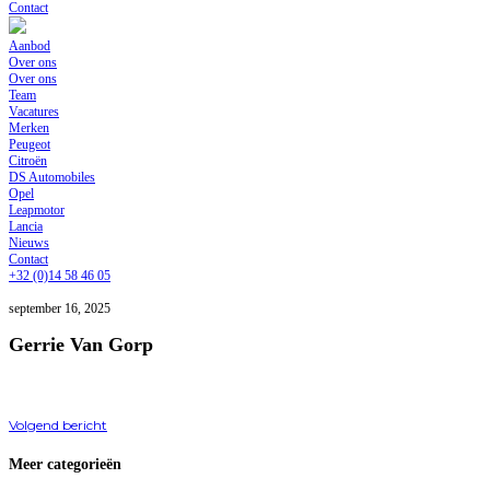
Contact
Aanbod
Over ons
Over ons
Team
Vacatures
Merken
Peugeot
Citroën
DS Automobiles
Opel
Leapmotor
Lancia
Nieuws
Contact
+32 (0)14 58 46 05
september 16, 2025
Gerrie Van Gorp
Volgend bericht
Meer categorieën