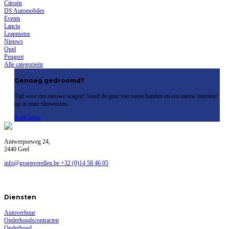
Citroën
DS Automobiles
Events
Lancia
Leapmotor
Nieuws
Opel
Peugeot
Alle categorieën
Genoeg gedroomd?
Tijd voor een nieuwe wagen! Snuif de geur van verse banden en een nieuw interieur
op in onze showroom.
Kom langs
Antwerpseweg 24,
2440 Geel
info@groepverellen.be
+32 (0)14 58 46 05
Diensten
Autoverhuur
Onderhoudscontracten
Onderhoud