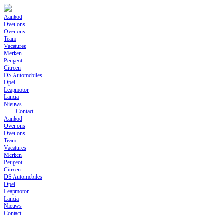
Skip
to
Aanbod
content
Over ons
Over ons
Team
Vacatures
Merken
Peugeot
Citroën
DS Automobiles
Opel
Leapmotor
Lancia
Nieuws
Contact
Aanbod
Over ons
Over ons
Team
Vacatures
Merken
Peugeot
Citroën
DS Automobiles
Opel
Leapmotor
Lancia
Nieuws
Contact